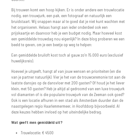
Bij trouwen komt een hoop kijken. Er is onder andere een trouwlocatie
nodig, een trouwjurk, een pak, een fotograaf en natuurlijk een
bruidstaart. Wij snappen maar al te goed dat je niet kunt wachten met
het organiseren. Helaas hangt aan ieder onderdeel ook een
prijskaartje en daarvoor heb je een budget nodig. Maar hoeveel kost
een gemiddelde trouwdag nou eigenlijk? In deze blog proberen we een
beeld te geven, om je een beetje op weg te helpen:
Een gemiddelde bruiloft kost toch al gauw zo’n 15.000 euro (exclusief
huwelijksreis).
Hoeveel je uitgeeft, hangt af van jouw wensen en prioriteiten (en die
van je partner natuurlijk). Vier je het van de trouwceremonie tot aan de
laatste dansjes op de dansvloer met 200 gasten? Of houd je het liever
klein, met 50 gasten? Heb je altijd al gedroomd van een luxe trouwjurk
vol diamanten of is die populaire trouwjurk van de Zeeman ook goed?
Ook is een locatie afhuren in een stad als Amsterdam duurder dan de
naastgelegen regio Haarlemmermeer, in Hoofddorp bijvoorbeeld. Al
deze keuzes hebben invloed op het uiteindelijke bedrag.
Wat geeft men gemiddeld uit?
Trouwlocatie:
€ 4500