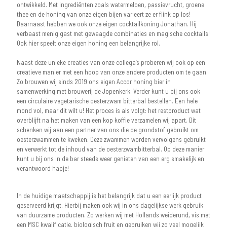
ontwikkeld. Met ingrediënten zoals watermeloen, passievrucht, groene
thee en de honing van onze eigen bijen varieert ze er flink op los!
Daarnaast hebben we ook onze eigen cocktailkoning Jonathan. Hij
verbaast menig gast met gewaagde combinaties en magische cocktails!
Ook hier speelt onze eigen honing een belangrijke rol.
Naast deze unieke creaties van onze collega’s proberen wij ook op een
creatieve manier met een hoop van onze andere producten om te gaan.
Zo brouwen wij sinds 2019 ons eigen Accor honing bier in
samenwerking met brouwerij de Jopenkerk. Verder kunt u bij ons ook
een circulaire vegetarische oesterzwam bitterbal bestellen. Een hele
mond vol, maar dit wilt u! Het proces is als volgt: het restproduct wat
overblijft na het maken van een kop koffie verzamelen wij apart. Dit
schenken wij aan een partner van ons die de grondstof gebruikt om
oesterzwammen te kweken. Deze zwammen worden vervolgens gebruikt
en verwerkt tot de inhoud van de oesterzwambitterbal. Op deze manier
kunt u bij ons in de bar steeds weer genieten van een erg smakelijk en
verantwoord hapje!
In de huidige maatschappij is het belangrijk dat u een eerlijk product
geserveerd krijgt. Hierbij maken ook wij in ons dagelijkse werk gebruik
van duurzame producten. Zo werken wij met Hollands weiderund, vis met
een MSC kwalificatie, biologisch fruit en gebruiken wij zo veel mogelijk